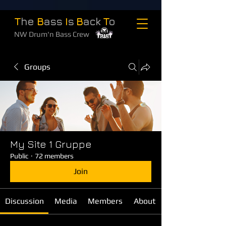
T
he
B
ass
I
s
B
ack
T
o
NW Drum'n Bass Crew
Groups
My Site 1 Gruppe
Public
·
72 members
Join
Discussion
Media
Members
About