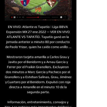
EN VIVO: Atlante vs Tapatío | Liga BBVA Expansión MX 27 ene 2022 — VER EN VIVO ATLANTE VS TAPATÍO. Tapatío ganó en la jornada anterior a minuto 80 por conducto de Paolo Yrizar, quien ha caído como anillo ...

Mostraron tarjeta amarilla a Carlos Grau y Javito por el Benidorm y a Arnau García y Ferrer por el Fraikin Granollers. Excluyeron dos minutos a Marc García y Pacheco por el Granollers y a Esteban Salinas, Grau, Jiménez y Cuartero por el Benidorm. Expulsó con roja directa a Amarelle en el minuto 10 de la segunda parte.

Información, entretenimiento, consejos y tips. Las noticias más importantes del Perú y del mundo. Todo lo importante e interesante lo ves aquí.

Si no pudiste escuchar el partido entre Palestino y O’Higgins, revive la transmisión integra que hicimos desde el Municipal de La Cisterna, con el relato de Cristofer Denis

Juego 7 este lunes 5 de septiembre entre Toros de Tijuana vs Sultanes de Monterrey [Resultado Juego 7 - Campeón] Final Norte LMB 2016. México.. hora local de Nuevo León y tiempo del centro de la República Mexicana,. entre Sultanes vs Toros en VIVO será transmitido por la cadena de televisión SKY Sports para todo el país.

Macará se impuso 'de visita' a Técnico Univesitario en el clásico de Ambato válido por la Fecha 3 de la LigaPro. Con tantos de Carlos Feraud (15) y Carlos Arboleda (53) los de Paúl Vélez consiguieron una victoria que los deja cerca de los primeros lugares con 5 puntos. Por su parte, el

Cambios: 58' Ramiro Maldonado x Agustín Sufi (GIM), 63' Gastón Machín x Iván Colman (ARG), 70' Diego Auzqui x Maki Salces (GIM), 79' Alejandro Noriega x Matías Molina (GIM), 84' Lucas Cano x Francisco Fydriszewski (ARG)

En julio del 2017, Agustín retorna a Boca Juniors. En diciembre del 2017, Velez Sarsfield [1] le compra el 50 % del pase a Boca Juniors, siendo así el primer refuerzo para "El Fortín de Liniers" de cara al crucial semestre que se avecina para la institución.

Ver el infográfico sobre Ifk Mora vs Karlbergs BK - Sporticos.com - es un servicio web que presenta la información de los partidos de futbol por medio de atractivos infográficos . Cookies policy This website uses cookies for constant improvement of functioning of the service.

Por SERGIO M. PREVIA del CF Salmantino - Betis CF A poner el broche a un año marcado por la vuelta de la ilusión Último partido del año 2016 que disputará nuestro equipo. Último encuentro en el estadio Helmántico. Los charros siguen ocupando la primera posición tras haber llegado ya a …

Liga Expansión MX Clausura 2024 - Atlante vs Tlaxcala The uploader has not made this video available in your country. Atlante vs Tlaxcala | Liga Expansión MX Clausura 2024 | Jornada 9 en vivo.YouTube · Claro Sports · hace 20 horas

Sp. San Lorenzo Deportivo Capiata en directo: Consulta el resultado del partido Sp. San Lorenzo Deportivo Capiata en vivo y sigue el marcador en directo gracias a nuestro livescore. Partido Primera División jugado el 08/03/19 22:15

Comparador de cuotas Deportivo Cuenca Independiente Juniors del 24/07/2019, disponibles en las mejores casas de apuestas para apostar en el Fútbol

Guaraní y Deportivo Capiatá juegan el martes 12 de noviembre de 2013 en el estadio Rogelio Livieres que se encuentra en Asunción. Resultado en vivo, este encuentro de Paraguay división profesional se jugará cuando el día martes el reloj marque las 16:10.

MONTERREY, MX.-Los Tigres de Quintana Roo superaron 5-2 a los Sultanes de Monterrey y conquistaron el undécimo título de su historia en la Liga Mexicana de Beisbol, al quedarse con la Serie del Rey 3-1 y adueñarse de la Copa Zaachila.

Atlético Bucaramanga prolongó anoche su sequía de victorias en la Liga Águila II de 2019, al igualar 2-2 en casa ante Independiente Medellín. El cuadro ‘amarillo’ prácticamente confirmó que no estará en los cuadrangulares semifinales del evento, debido a que para clasificar generalmente

Toda la información del partido Deportivo Cali vs Boyacá Chicó en vivo de Apertura Colombia (15 Febrero 2018): Resumen, Estadísticas, Alineación y Resultados - Besoccer. Don't miss the most important football matches while navigating as usual through the pages of your choice.

Atlante - Tlaxcala FC » Pronósticos, Resultados + Momios Hora de Inicio: 01:05; Estadio: -, -, -. ¿Dónde ver Atlante vs Tlaxcala FC en vivo y en live streaming? Sigue los siguientes pasos para que puedas divertirte ...

Resultados Champions League 2019/2020 en vivo en Resultados.com: livescore, marcadores, resultados en vivo. Tabla de clasificación Champions League 2019/2020 y estadísticas de los partidos.

AHORA, FOX Sports EN VIVO y ESPN la Champions League EN DIRECTO: mira los canales y apps para ver todos los partidos Mira hoy martes 22 de octubre, Fox Sports, Fox Sports 2, Fox Sports 3, ESPN, ESPN 2, ESPN 3 el inicio de la Champions League 2019-2020 EN VIVO y EN DIRECTO.

PREMIUM BALONMANO 23-26. El Helvetia vuelve a ganar al Benidorm en la primera jornada de la liga asobal. El Anaitasuna, conducido por Balenciaga, se distanció por medio de Oswaldo, Ugarte y Mota en los minutos decisivos de la segunda parte.

En Directo: Sporting de Gijón-Deportivo (1-1). Hoy partió un autocar, del viaje organizado por la Federación de Peñas del Deportivo, que retornará a A Coruña una vez finalice el encuentro. No estará solo el Deportivo hoy en El Molinón, pues alrededor de 300 aficionados lo animarán.

Jicaral Sercoba y Limón FC se medirán este domingo 3 de noviembre por la jornada 21 de la primera división de Costa Rica. Jicaral vs Limón en vivo. En el encuentro que se disputará en el estadio Cancha de la Asociación Cívica. Deportivo Municipal vs Universitario en vivo online.

Horario Tlaxcala vs. Atlante: canal y transmisión J2 Liga 29 jul 2023 — ¿Dónde VER Tlaxcala vs. Atlante en vivo? Horario y canal del partido de Liga Expansión MX. Tlaxcala tendrá su primera localía del Apertura 2023 ...

Unión Magdalena quiere seguir su racha positiva. Una nueva victoria este sábado frente a Rionegro Águilas en el estadio Alberto Grisales le daría a los dirigidos por Harold Rivera otros tres puntos trascendentales, en su objetivo de alejarse del descenso y los metería en la lucha por un lugar en los cuadrangulares semifinales.

Final del partido, Academia Cantolao 2, Alianza Universidad 1. Final segunda parte, Academia Cantolao 2, Alianza Universidad 1. 93' Remate fallado por Gianfranco Labarthe (Academia Cantolao) remate con la izquierda desde el centro del área …

60' John Lozano (Atlético Huila) ha recibido una falta en la banda derecha. 60' Cambio Cambio en Atlético Huila, entra al campo Edinson Palomino sustituyendo a Aníbal Hernández debido a una lesión. 59' Tarjeta Amarilla Yeison Gordillo (Independiente Santa …

Gol y Resumen del Atlante 1-0 Raya2 en Liga de Expansión 11 dic 2023 — Dónde y cómo ver Atlante vs Raya2 online y en vivo. El partido será Atlante, de último minuto, le gana a Coyotes en Tlaxcala. Adrián ...

Atlante FC vs. La Paz HOY: dónde ver la Liga Expansión 16 ago 2023 — Mientras que una de las gratas revelaciones en los primeros 360 minutos del campeonato ha sido el equipo de La Paz, que se ha posicionado como ...

Tenemos la impresión de que Racing Club tendrá muchas oportunidades para marcar un gol contra Vélez Sarsfield, sin embargo ello probablemente no sea suficiente para evitar una derrota. Apostamos a una muy reñida diferencia 2-1 para Vélez Sarsfield cuando se escuche el pitazo final. Esperamos que sea un resultado apretado.

Liga Expansión MX: Atlante vs Leones Negros: dónde ver 22 nov 2023 — ver en vivo. A qué hora juega Atlante vs. UDG. El partido inicia a Leones negros 2-1 Tlaxcala; Tapatío 2-4 leones Negros. Últimos marcadores ...

Tanto el Junior como las Águilas Doradas saben de la importancia de este partido dado que ambos clubes tienen la misión de seguir su camino rumbo al título, más allá de que uno llega como claro favorito para avanzar, mientras que también podríamos ver una mayúscula sorpresa. Hora y Canal Junior vs Águilas Doradas

La mala fortuna se alió con el Tottenham en Wembley y dos carambolas, en forma de goles de Georginio Wijnaldum y Roberto Firmino, dieron la victoria (1-2) a un Liverpool que continúa su impoluto camino en la Premier League y firma su mejor arranque desde la …

En los próximos días, la cotidianidad de los santafesinos se podrá ver afectada. Los cambios y las alteraciones estarán relacionadas al tránsito y obedecen a cuestiones de seguridad. A menos de tres días del inicio de la cumbre del Mercosur, confirmaron la presencia de seis presidentes de la

Mariché Navio-Navarro – Universidad CEU San Pablo – mariajose.navionavarro@ceu.es.. situando al alumno en el centro del proceso educativo, entiendan que la formación ha virado desde la transmisión de conocimiento a la capacitación por. Gema Revuelta - Centro de Estudios de Ciencia, Comunicación y Sociedad de la Universitat.

Llega el momento de ver fútbol online en directo con el Atlético y la Real Sociedad midiéndose las caras. Previo del Atlético vs Real Sociedad por internet Con el debate de si sigue habiendo Liga o no, recibe el Atlético de Madrid a la Real Sociedad este martes tras imponerse al Real Madrid …

Venados 3-1 Atlante. Los Potros de Hierro del Atlante no aprovecharon el momento anímico que les dio el haber eliminado al Toluca dentro de la Copa MX, y no pudo vencer a los Venados en el Carlos Iturralde. Triplete del argentino Luciano Nequecaur, al 8', 29' y 53' le dio el triunfo a los locales. Por la visita descontó Carlos Cauich al 22'.

Sin margen: Instituto cayó otra vez en Corrientes y se juega el pase a Semis en Alta Córdoba - ENREDACCIÓN - Córdoba - Argentina.. al caer por 98 a 83 frente a Regatas.

ATLANTE VS TLAXCALA | J2 LIGA BBVA EXPANSIÓN MX 1:58:41EN VIVO | ATLANTE VS TLAXCALA | J2 LIGA BBVA EXPANSIÓN MX | LA OCTAVA SPORTS. Vea a todo el equipo de producción de la octava sports. Ahí a ...Facebook · La Octava Sports · 12 ene 2022

Esto nos trae isobaras separadas con muy pocos movimientos