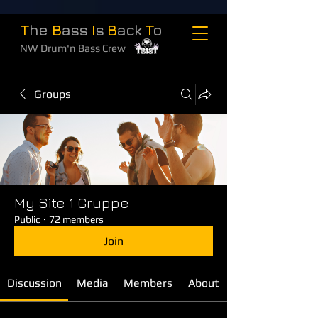
T
he
B
ass
I
s
B
ack
T
o
NW Drum'n Bass Crew
Groups
My Site 1 Gruppe
Public
·
72 members
Join
Discussion
Media
Members
About