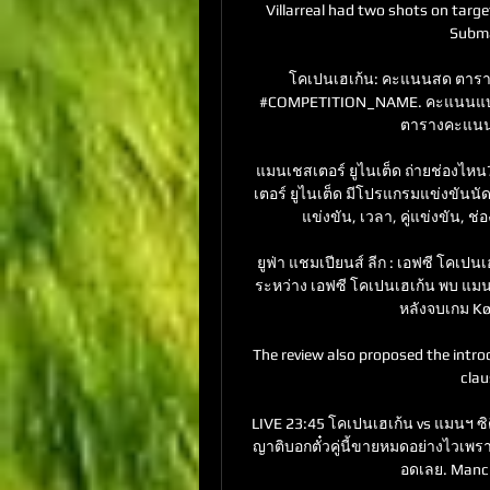
Villarreal had two shots on targe
Subma
โคเปนเฮเก้น: คะแนนสด ตารา
#COMPETITION_NAME. คะแนนแบบสด
ตารางคะแนน ข
แมนเชสเตอร์ ยูไนเต็ด ถ่ายช่องไหน?
เตอร์ ยูไนเต็ด มีโปรแกรมแข่งขันนัดต
แข่งขัน, เวลา, คู่แข่งขัน, ช
ยูฟ่า แชมเปียนส์ ลีก : เอฟซี โคเปน
ระหว่าง เอฟซี โคเปนเฮเก้น พบ แมนซ
หลังจบเกม Køb
The review also proposed the intro
clau
LIVE 23:45 โคเปนเฮเก้น vs แมนฯ ซิ
ญาติบอกตั๋วคู่นี้ขายหมดอย่างไวเ
อดเลย. Manch