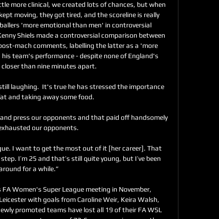
ittle more clinical, we created lots of chances, but when 
ept moving, they got tired, and the scoreline is really 
allers 'more emotional than men' in controversial 
enny Shiels made a controversial comparison between 
post-mach comments, labelling the latter as a 'more 
 his team's performance - despite none of England's 
closer than nine minutes apart. 

till laughing.  It's true he has stressed the importance 
fat and taking away some food. 

d and press our opponents and that paid off handsomely 
exhausted our opponents.

. I want to get the most out of it [her career]. That 
tep. I’m 25 and that’s still quite young, but I’ve been 
around for a while.”

us FA Women's Super League meeting in November, 
eicester with goals from Caroline Weir, Keira Walsh, 
ly promoted teams have lost all 19 of their FA WSL 