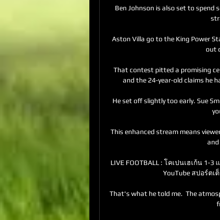
Ben Johnson is also set to spend 
str
Aston Villa go to the King Power St
out 
That contest pitted a promising ce
and the 24-year-old claims he h
He set off slightly too early. Sue S
yo
This enhanced stream means viewer
and 
LIVE FOOTBALL : โคเปนเฮเก้น 1-3 แม
YouTube สปอร์ตเต็มเ
That's what he told me.  The atmosp
f