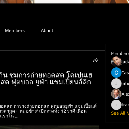
Members
About
Member
jac
Cas
ฮเก้น ชมการถ่ายทอดสด โคเปนเฮ
สด ฟุตบอล ยูฟ่า แชมเปี้ยนส์ลีก 
jab
jabefij6
Ale
tra
ดูบอลสด ตารางถ่ายทอดสด ฟุตบอลยูฟ่า แชมเปี้ยนส์ 
trankho
าวล่าสุด · 'หมอช้าง' เปิดดวงทั้ง 12 ราศี เดือน
See All 
แรกใน ...