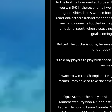
In the first half we wanted to be a l
you win 5-0 in the second half we k
good. Shiels labels women footb
reactionNorthern Ireland manager K
men and women's football in his 
emotional sport' when discussing
goals coming 
Butter! The butter is gone, he says s
of our body 
“I told my players to play with spee
as we 
“I want to win the Champions League
means I may have to take the next s
Opta statsIn their only previo
Manchester City won 4-1 against L
Lauren Hemp and Laura Coombs.New