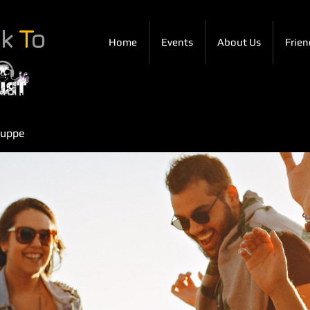
ck
T
o
Home
Events
About Us
Frien
ruppe