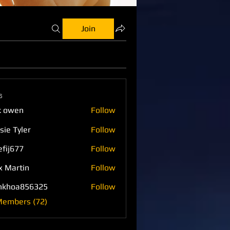
Join
s
k owen
Follow
sie Tyler
Follow
efij677
Follow
77
x Martin
Follow
nkhoa856325
Follow
a856325
Members (72)