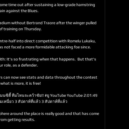
some time out after sustaining a low-grade hamstring 
ain against the Blues. 

adium without Bertrand Traore after the winger pulled 
of training on Thursday. 

ntre-half into direct competition with Romelu Lukaku, 
as not faced a more formidable attacking foe since.

mith: It's so frustrating when that happens.  But that's 
ur role, as a defender. 

s can now see stats and data throughout the contest 
what is more, it is free! 

นซิตี้ ทีมไหนจะคว้าชัย!! #ยู YouTube YouTube 2:01:49 
หนี่ยว 3 สัปดาห์ที่แล้ว 3 สัปดาห์ที่แล้ว

here around the place is really good and that has come 
rom getting results. 
