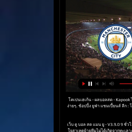
โคเปนเฮเก้น - ผลบอลสด - Kapook ไลฟ
ง่ายๆ. ช้อปปิ้ง ยูฟ่า แชมเปี้ยนส์ ลีก
เว็บ ดู บอล สด แมน ยู - V3.9.0 9 ชั
ใจสาเหตุย้ายทีมไม่ได้เกิดจากทะเลาะก