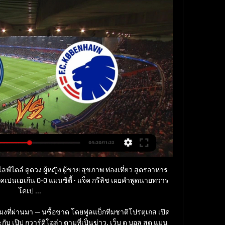
์ไตล์ ดูดวง ผู้หญิง ผู้ชาย สุขภาพ ท่องเที่ยว สูตรอาหาร
 : โคเปนเฮเก้น 0-0 แมนซิตี้ · แจ็ค กรีลิช เผยคำพูดนายทวาร 
โคเป ...

่วโมงที่ผ่านมา — นซื้อขาด โดยฟูลแบ็กทีมชาติโปรตุเกส เปิด
ับ เป๊ป กวาร์ดิโอล่า ตามที่เป็นข่าว. เว็บ ดู บอล สด แมน 