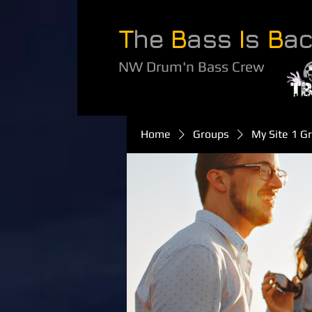
T
he
B
ass
I
s
B
a
NW Drum'n Bass Crew
Home
Groups
My Site 1 G