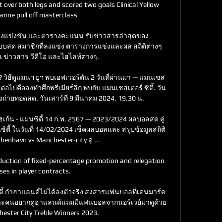
t over both legs and scored two goals Clinical Yellow 
rine pull off masterclass

งแข่งขัน และตารางคะแนน รับข่าวสารล่าสุดของ 
 สมาชิกที่ลงแข่ง ตารางการแข่งและผล สถิติต่างๆ 
่าวสาร วีดีโอ และไฮไลท์ต่างๆ.

 วิธีดูแมนฯ ยูฯ พบเอฟเวอร์ตัน 2 วันที่ผ่านมา — แมนเชส
่อไปคือลงทำศึกพรีเมียร์ลีก พบกับ แมนเชสเตอร์ ซิตี้. วัน
่องถ่ายทอดสด. วันเสาร์ที่ 9 มีนาคม 2024, 19.30 น.

เฮเก้น - แมนซิตี้ 14 ก.พ. 2567 — 2023/2024 ผลบอลสด คู่
ิตี้ ในวันที่ 14/02/2024 เช็คผลบอลและ สรุปข้อมูลสถิติ
enhavn vs Manchester-city ดู ...

duction of fixed-percentage promotion and relegation 
ses in player contracts. 

ตี้ กำฮาแลนด์ไม่ได้ลงตัวจริง สงสารแฟนบอลที่เดนมาร์ค 
พราะคนอยากดูฮาแลนด์แถมมีแฟนบอลจากนอร์เวย์มาดูด้วย
ester City Treble Winners 2023.
