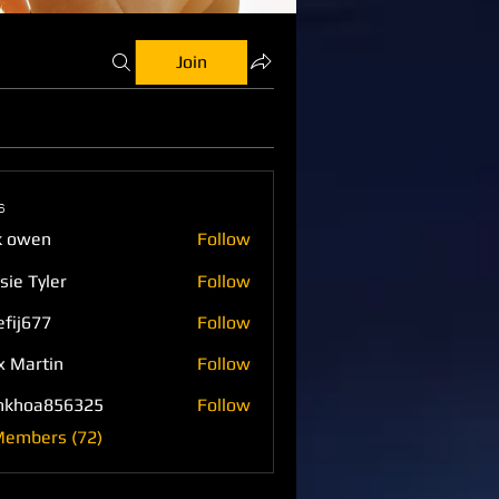
Join
s
k owen
Follow
sie Tyler
Follow
efij677
Follow
77
x Martin
Follow
nkhoa856325
Follow
a856325
Members (72)