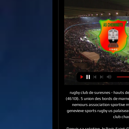
rugby club de suresnes - hauts de seine (4760z) 12 - 9 a s corbeil essonne/rc mennecy (4610l). 5 union des bords de marne rc paris neuilly sur seine barragiste rugby club pays de nemours association sportive mantaise classement 3eme serie 4eme serie 1 sainte genevieve sports rugby us palaiseau 2 rc noyonnais rc vincennes 3 4 5 barragiste red star club champigny sevres chaville rugby.

Depuis sa création, le Paris Saint-Germain a toujours été un grand agitateur du mercato. Que cela soit du temps de Safet Susic, de celui de David Ginola, Weah, Valdo, Raï, Nicolas Anelka ou celui plus récent de Zlatan Ibrahimovic, Thiago Silva, David Luiz ou encore Angel Di Maria, le club parisien a toujours fait la une de l’actualité des transferts.

Le programme TV Foot des matchs en direct de toutes les compétitions (Ligue 1, Ligue des Champions, Coupe de la Ligue, Coupe de France, Euro 2020, Coupe du Monde 2022) et des différentes chaines (Canal+, BeIn Sports, RMC Sport, Eurosport, etc.)

AS Cheminots Etoile Du Congo en Direct [LIVE] ... [LIVE] Suivez le score AS Cheminots Etoile Du Congo en direct et résultat du match avec notre Livescore football Voir tous les résultats des matchs de Football ...

L'Olympique lyonnais part à la chasse aux points, sur le terrain des Allemands du Bayern Munich. Deux points séparent le premier, le Bayern, du dernier, les Ecossais du Celtic...

Cheminots - Etoile du Congo 06.03.2024 il y a 17 heures — Vous trouverez le score, les statistiques et la retransmission en direct du match Cheminots contre Etoile du Congo en intégralité sur azscore.fr ...

Résultat FC Villefranche-Beaujolais US Quevilly RM en direct : retrouvez les statistiques de FC Villefranche-Beaujolais US Quevilly RM, match du 31 January 2020 et suivez le score en live !

Le FC Echirolles accueille le FC Villefranche / Saône (N2) ce samedi pour l’un des chocs au sommet du 6ème tour de la Coupe de France. A quelques heures du coup d’envoi, le défenseur rhodanien, Quentin Lacour s’est confié à #LSD sur cette rencontre.

Switzerland 1988/89. Nationalliga A - Qualifying Phase 1 FC Luzern 22 10 8 4 27 25 28 2 Grasshopper Club Zürich 22 10 7 5 41 29 27 3 AC Bellinzona 22 9 7 6 34 27 25 4 FC Sion 22 8 8 6 25 21 24 5 FC Wettingen 22 5 14 3 23 21 24 6 BSC Young Boys Bern 22 8 7 7 45 36 23 7 Neuchâtel Xamax FC 22 7 9 6 39 33 23 8 Servette FC Genève 22 8 6 8 39 34 22 ----- 9 FC Aarau 22 5 8 9 27 29 18 10 Lausanne.

Etoile du Congo vs AS Cheminots de Pointe Noire Avant ce match, l'Étoile du Congo avait un Inscrivez-vous pour devenir un utilisateur (Gratuit) & voir les analyses des Stats ». Calculé a partir des ...

Le football est la première discipline sportive pratiquée au sein de cette nouvelle association sportive, bien que la section de football ne soit officiellement agréée que le

Résultats du match KFUM Oslo - Kongsvinger IL sur footlive.fr. KFUM Oslo - Kongsvinger IL aura lieu le 27-11-2019. Avec footlive.fr suivez vos équipes de football KFUM Oslo résultats et Kongsvinger IL résultats. Tous les résultats, les buteurs, scores en 1ère mi-temps, mi-temps , fin de match sur foot live.

Fantastique football congolais: Retrospective 1919-2000 Fulbert Kimina-Makumbu ·  2018 · ‎ Sports & Recreation... voir les joueurs Cheminots : 1-0 ; AS Bilima vs DiablesNoirs : 1-0. L'attraction, c'est évidemment les coupes africaines auxquelles vont participer l'Étoile ...

Résultats de Ligue 1 2023/2024 en direct, scores, Football Etoile du Congo. 1354413:11219 ? D. N. V. D. V. 8. Cheminots Téléchargez-la gratuitement! App Store. Version lite. Jeu ...

Vous consultez actuellement la page : Statistique Eskilsminne - Lödde Statistiques des matchs de Eskilsminne et Lödde: afin de vous aider à parier nous affichons les derniers scores et les stats entre Eskilsminne IF et IF Lödde.Les cotes du match Eskilsminne - Lödde …

2020-5-26 · Tout ce qu'il faut savoir sur le match Gar