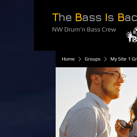
T
he
B
ass
I
s
B
a
NW Drum'n Bass Crew
Home
Groups
My Site 1 G