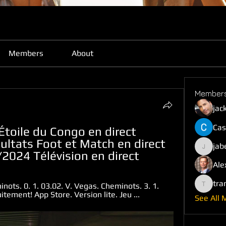
Members
About
Member
jac
Cas
toile du Congo en direct 
sultats Foot et Match en direct 
jab
jabefij6
2024 Télévision en direct
Ale
tra
nots. 0. 1. 03.02. V. Vegas. Cheminots. 3. 1. 
trankho
itement! App Store. Version lite. Jeu ...
See All 