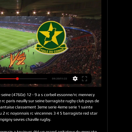
barnia Kraków vs Lech Poznań II de Troisième Division Pologne du (24 Août 2019) en direct : Résumé, statistiques, compositions et résultats - Besoccer

Olympique Lyonnais Bayern München résultats en direct (et la vidéo diffusion en direct streaming en ligne) commence le 22 août 2020 à 18:00 temps UTC en UEFA Champions League, Women - Europe. Ici sur SofaScore résultats en direct vous pouvez trouver tous les scores des matchs ayant opposé {homeTeamName} à {awayTeamName}. Les liens des résumés vidéo de {homeTeamName} contre.

DRCPF - CHAMPIONNAT NATIONAL LIGUE 1 CHAMPIONNAT NATIONAL LIGUE 1 : suivez le direct du match AS CHEMINOTS L'Etoile du Congo est reléguée à la 7e place avec 19 points devant l'AS

Actualités RC LENS, toute l'actualité des Hauts de France, Nord Pas de Calais : infos, dernières minutes, sports, économie... avec La Voix du Nord Démarrez votre essai 30 jours offerts sans.

Éditions trailer’s park [diffusion] 313 cartes eurovelo 6 Éditions huber [diffusion] 313 plans de ville Éditions blay foldex [diffusion] 32 guides d’hÉbergement et de restauration le guide michelin 363 guides touristiques le guide vert 38 france 404 europe 42 monde 444 le guide vert week-end / week&go 464 en un coup d’Œil 515 le.

Nous rassemblons ci-dessous les informations, dates, tarifs et liens des différentes billetteries foot du marché français pour vous permettre d'acheter des places Paris FC - Chateauroux. La prochaine opposition entre Paris FC et Chateauroux aura lieu le 13.03.2020 à 20h00 en Ligue 2.

La magie de la Coupe a opéré mercredi soir. Ainsi, plusieurs clubs de l’élite ont été éliminés par des formations de division inférieure. Anderlecht était prévenu, mais cela n’a pas.

Ligue 1 2023/2024 Résultats et Pronostics - FlashFootball Etoile du Congo. 1354413:11219 ? D. N. V. D. V. 8. Cheminots Notre page de scores en direct offre les derniers résultats de football, les ...

Découvrez un large choix de produits à commander sur botanic.com et optez pour la livraison en point relais Mondial Relay En savoir plus X. Menu. Nos produits Vos projets. Le Club. Mon compte Me connecter. Me connecter. Mon magasin click & collect Choisir mon magasin. 0. Fermer. Accueil . Nos produits ← Tous nos produits. Découvrez les produits de la gamme botanic pour toutes vos envies.

Foot Etoile du Congo - Cheminots 03.02.2024 2 févr. 2024 — Votez pour voir le résultat. Etoile du Congo. EDC © Site de Livescore gratuit, résultats en direct sur mobile, résultats en direct aujourd'hui

De son côté, le CS Beaune, défait à Suresnes (35-19), espérait repartir de l'avant en recevant Villefranche (10e). Si les Stadistes n'ont eu aucun mal à disposer d'Issoire (38-10), les Beaunois ont souffert face à Villefranche. Mais ils s'imposent tout de même de quatre longueurs (23-19). Revivez le direct de …

Voyages-sncf.com devient OUI.sncf. Trouvez et Réservez vos Billets de Train au meilleur prix sur OUI.sncf, votre nouveau compagnon de voyage en ligne !

Regarder les matchs PSG, OM, OL, ASSE, MONACO.... en direct sur Streamonsport le site Regardez tous les matchs de foot en live streaming HD sur PC et smartphone. Diffusion en intégralité des matchs de football de Ligue 1, Ligue 2, Premier league, Liga, serie A, Ligue des champions Il intègre les chaines populaires de football comme RMC Sports, Canal+ sport, BeIn Sport, telefoot et pleines d.

Vous consultez actuellement la page : Kaizer Chiefs - Bloemfontein Celtic Suivez le match Kaizer Chiefs - Bloemfontein Celtic en direct (résumé, score et buts). Le résultat de ce match de championnat sud africain entre Kaizer Chiefs FC et Bloemfontein Celtic FC est à suivre en live à partir de 19h15.

Cette page vous propose de suivre les informations (but, résultat, commentaires) de l'affiche Benfica-B / Academica. Vous pouvez intérargir sur ce match de football en déposant vos propres commentaires. Le coup d'envoi de ce match de foot entre SL Benfica II et Associação Académica de Coimbra OAF sera donné à 18h00 (09 février 2019).

Le 1 er avril 1989, un match de troisième division oppose, au Stade Séraucourt de Bourges, le Football Club de Bourges au club voisin de La Berrichonne de Châteauroux. L'animateur de télévision Michel Denisot , alors vice-président de la Berrichonne auprès de Claude Jamet , est présent et fait part à Trotignon de son intention de structurer son club, accompagné dans cette tâche par Hervé Brossard.

[LIVE] Suivez le score Adélaïde Olympic Adelaide United Youth en direct et résultat du match avec notre Livescore Football. Match de South Australia Premier League joué le 14/03/20 08:30.

Un avant-goût a été donné par une cinquantaine de Gilets jaunes de Pau (Pyrénées-Atlantiques), dans la soirée du jeudi 15 novembre 2018, qui ont mené une opération péage gratuit.

maël un déplacement à lyon on a du cher après deux matchs on repart pas avec la victoire avec une série parce qu'un peu plus de pression ou la confiance est toujours là non la confiance est toujours là après aujourd'hui euh nous on est sur euh malgré tout son bonne dynamique il y a pas il y a pas à s'inquiéter après euh forcément euh il y a quand même une remise en question à.

La saison 2004 du Championnat du Pérou de football est la soixante-seizième édition du championnat de première division au Pérou.La compétition regroupe les quatorze meilleures équipes du pays. La saison est scindée en deux tournois indépendants : Tournoi ouverture : les équipes sont regroupées au sein d'une poule unique où elles s'affrontent deux fois, à domicile et à l'extérieur.

Paris en ligne sur NetBet, le meilleur site des paris sportifs. Une plateforme 100% sécurisée avec des promotions fantastiques & un service client efficace.

Les loisirs et la société à Brazzaville pendant l'ère coloniale Phyllis Martin ·  2005 · ‎ Congo (Brazzaville)... Étoile et Lorraine (Poto-Poto) (quartiers de la ville) ; ASM et Patronage (affiliation religieuse); Diables Noirs, l'équipe lari (ethnicité) ; les Cheminots ...

Kenny De Schepper: qualifié à Roland Garros. Stéphane Robert: qualifié et 2ème tour à Nottingham, finaliste à Prague* Vincent