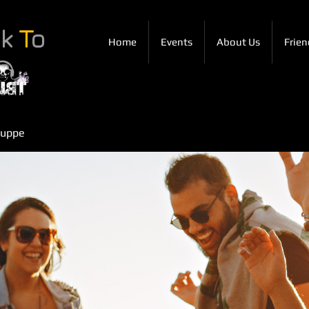
ck
T
o
Home
Events
About Us
Frien
ruppe