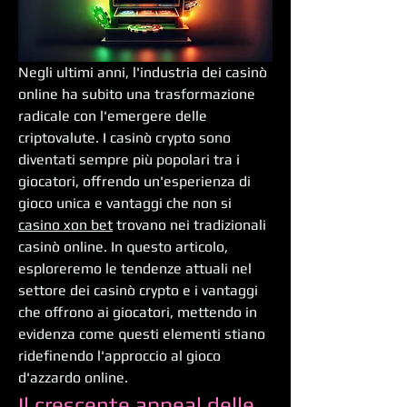
Negli ultimi anni, l'industria dei casinò 
online ha subito una trasformazione 
radicale con l'emergere delle 
criptovalute. I casinò crypto sono 
diventati sempre più popolari tra i 
giocatori, offrendo un'esperienza di 
gioco unica e vantaggi che non si 
casino xon bet
 trovano nei tradizionali 
casinò online. In questo articolo, 
esploreremo le tendenze attuali nel 
settore dei casinò crypto e i vantaggi 
che offrono ai giocatori, mettendo in 
evidenza come questi elementi stiano 
ridefinendo l'approccio al gioco 
d'azzardo online.
Il crescente appeal delle 