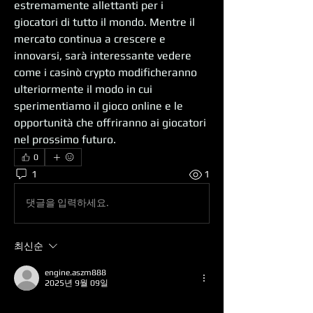
estremamente allettanti per i 
giocatori di tutto il mondo. Mentre il 
mercato continua a crescere e 
innovarsi, sarà interessante vedere 
come i casinò crypto modificheranno 
ulteriormente il modo in cui 
sperimentiamo il gioco online e le 
opportunità che offriranno ai giocatori 
nel prossimo futuro.
0
1
1
댓글을 입력하세요.
최신순
engine.aszm888
2025년 9월 09일
Cách làm cho hoa mai chậm nở – Bí quyết giữ 