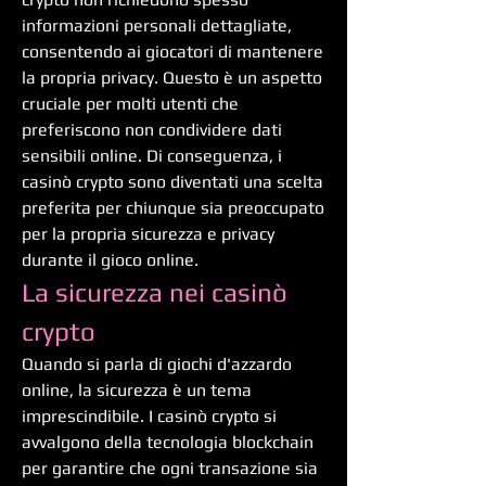
informazioni personali dettagliate, 
consentendo ai giocatori di mantenere 
la propria privacy. Questo è un aspetto 
cruciale per molti utenti che 
preferiscono non condividere dati 
sensibili online. Di conseguenza, i 
casinò crypto sono diventati una scelta 
preferita per chiunque sia preoccupato 
per la propria sicurezza e privacy 
durante il gioco online.
La sicurezza nei casinò 
crypto
Quando si parla di giochi d'azzardo 
online, la sicurezza è un tema 
imprescindibile. I casinò crypto si 
avvalgono della tecnologia blockchain 
per garantire che ogni transazione sia 