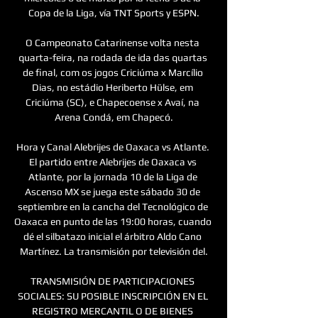
Copa de la Liga, vía TNT Sports y ESPN.

O Campeonato Catarinense volta nesta 
quarta-feira, na rodada de ida das quartas 
de final, com os jogos Criciúma x Marcílio 
Dias, no estádio Heriberto Hülse, em 
Criciúma (SC), e Chapecoense x Avaí, na 
Arena Condá, em Chapecó.

Hora y Canal Alebrijes de Oaxaca vs Atlante. 
El partido entre Alebrijes de Oaxaca vs 
Atlante, por la jornada 10 de la Liga de 
Ascenso MX se juega este sábado 30 de 
septiembre en la cancha del Tecnológico de 
Oaxaca en punto de las 19:00 horas, cuando 
dé el silbatazo inicial el árbitro Aldo Cano 
Martínez. La transmisión por televisión del.

TRANSMISIÓN DE PARTICIPACIONES 
SOCIALES: SU POSIBLE INSCRIPCIÓN EN EL 
REGISTRO MERCANTIL O DE BIENES 