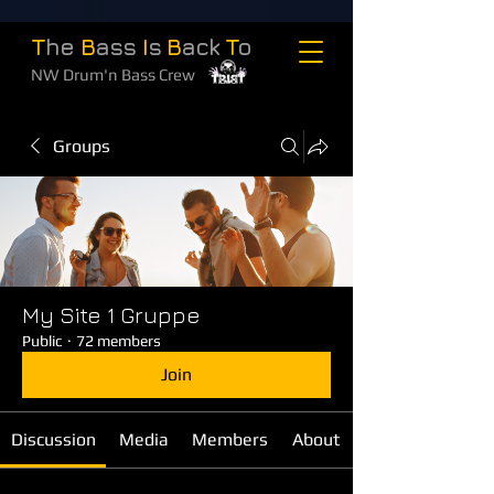
T
he
B
ass
I
s
B
ack
T
o
NW Drum'n Bass Crew
Groups
My Site 1 Gruppe
Public
·
72 members
Join
Discussion
Media
Members
About