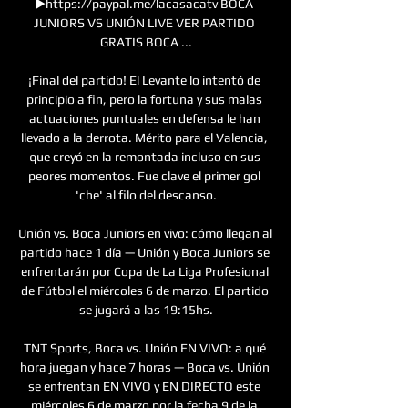
▶️https://paypal.me/lacasacatv BOCA 
JUNIORS VS UNIÓN LIVE VER PARTIDO 
GRATIS BOCA ...

¡Final del partido! El Levante lo intentó de 
principio a fin, pero la fortuna y sus malas 
actuaciones puntuales en defensa le han 
llevado a la derrota. Mérito para el Valencia, 
que creyó en la remontada incluso en sus 
peores momentos. Fue clave el primer gol 
'che' al filo del descanso.

Unión vs. Boca Juniors en vivo: cómo llegan al 
partido hace 1 día — Unión y Boca Juniors se 
enfrentarán por Copa de La Liga Profesional 
de Fútbol el miércoles 6 de marzo. El partido 
se jugará a las 19:15hs.

TNT Sports, Boca vs. Unión EN VIVO: a qué 
hora juegan y hace 7 horas — Boca vs. Unión 
se enfrentan EN VIVO y EN DIRECTO este 
miércoles 6 de marzo por la fecha 9 de la 