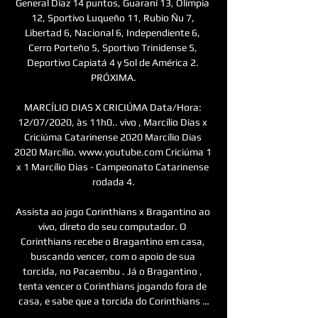
General Díaz 14 puntos, Guaraní 13, Olimpia 
12, Sportivo Luqueño 11, Rubio Ñu 7, 
Libertad 6, Nacional 6, Independiente 6, 
Cerro Porteño 5, Sportivo Trinidense 5, 
Deportivo Capiatá 4 y Sol de América 2. 
PRÓXIMA.

MARCÍLIO DIAS X CRICIÚMA Data/Hora: 
12/07/2020, às 11h0.. vivo , Marcílio Dias x 
Criciúma Catarinense 2020 Marcílio Dias 
2020 Marcílio. www.youtube.com Criciúma 1 
x 1 Marcílio Dias - Campeonato Catarinense 
rodada 4.

Assista ao jogo Corinthians x Bragantino ao 
vivo, direto do seu computador. O 
Corinthians recebe o Bragantino em casa, 
buscando vencer, com o apoio de sua 
torcida, no Pacaembu . Já o Bragantino , 
tenta vencer o Corinthians jogando fora de 
casa, e sabe que a torcida do Corinthians …
