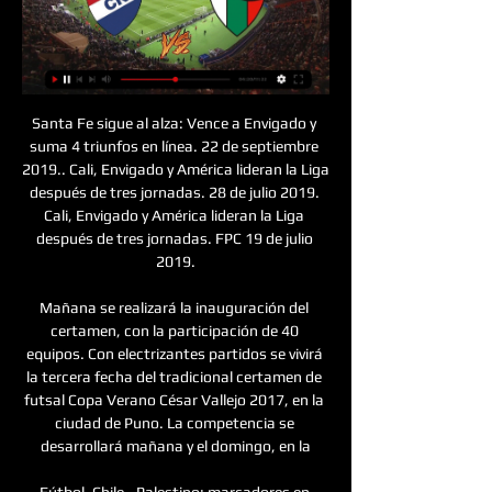
Santa Fe sigue al alza: Vence a Envigado y suma 4 triunfos en línea. 22 de septiembre 2019.. Cali, Envigado y América lideran la Liga después de tres jornadas. 28 de julio 2019. Cali, Envigado y América lideran la Liga después de tres jornadas. FPC 19 de julio 2019.

Mañana se realizará la inauguración del certamen, con la participación de 40 equipos. Con electrizantes partidos se vivirá la tercera fecha del tradicional certamen de futsal Copa Verano César Vallejo 2017, en la ciudad de Puno. La competencia se desarrollará mañana y el domingo, en la

Fútbol, Chile - Palestino: marcadores en directo, resultados SUDAMÉRICA · Copa Libertadores - Clasificación. Nacional Asunción (Par). Palestino (Chi). 05.03. 16:30 ; CHILE · Primera División. O'Higgins. Palestino. 09.03. 15: ...

El Nacional-Sportivo Trinidense vea el minuto a minuto Sport hace 6 días — El Nacional-Sportivo Trinidense vea el minuto a minuto Sportivo Trinidense vs. El Nacional: Minuto a minuto - Fútbol 29 febrero 2024 hace 12 ...

Online Universidad Católica Coquimbo en vivo La UC se hace 19 horas — vs Coquimbo – Horario y cómo ver el Campeonato Nacional por TV y ONLINE. EN VIVO | UNIVERSIDAD CATOLICA vs COQUIMBO UNIDO YouTube YouTube ...

Nacional vs. Palestino por Copa Libertadores: día, hora y TV Nacional vs. Palestino se miden por el partido de ida de la Fase 3 de la Copa Libertadores 2024. Viví toda la previa a través de 365Scores.

Partido Real Bpdca. Linense-Murcia. Información, horario y resultado.El encuentro de Segunda B 2019/2020 - Grupo IV correspondiente a la Jornada 11 se disputará el día 03/11/2019 .

Palestino hizo un minuto de silencio por la guerra en Gaza 11 nov 2023 — Los "tetracolores" saltaron a la cancha con su ya reconocida chaqueta con el diseño de la bandera palestina, junto al tradicional pañuelo árabe ...

Colo Colo vs. Palestino 0-1: resultado, resumen y gol del 2:28:11Bryan Carrasco le dio la victoria a Palestino sobre Colo Colo en una nueva fecha del Campeonato Nacional de Chile.El Comercio Perú · ADN Chile · 8 oct 2023

Jornada 3, partido en directo de Europa League que enfrenta al Zenit con el Girondins Bordeaux El mejor material de humor y de temática deportiva de toda la red. Si eres un apasionado de los deportes, aquí encontrarás las mejores risas con fotos, memes, vídeos, gifs, recopilatorios, fotomontajes, etc.

Távora enmudeció a Sevilla El correo de Andalucía - MANUEL BOHÓRQUEZ - 16/09/2018 Al final, el público se levantó a aplaudir y observé cómo había personas con las lágrimas en la cara. El jueves, 30 de mayo a las 21:00h., en el Teatro Távora, se representará la última...

Predicción y estadísticas del partido de fútbol Sportivo Barracas - Canuelas FC de Argentina Primera C Metropolitana del 25/03/2019. También están disponibles todas las predicciones de la jornada de liga Argentina Primera C Metropolitana

Sarmiento de Junín, que perdió el ascenso directo ante Arsenal de Sarandí en el desempate que definió el título, visitará esta noche a Independiente Rivadavia, en Mendoza, en el partido de ida por una de las semifinales del reducido de la Primera B Nacional, del cual surgirá el segundo ascenso a la Superliga.

La Quiniela | Los mejores resultados de la Quiniela de FÃºtbol en Sport, de la mano de Eduardo Losilla ofrecemos los resultados de la quiniela de la liga espaÃ±ola y la quiniela de la prÃ³xima jornada.

Piratas de Campeche venció anoche por 10-5 a Generales de Durango, para quedarse con el primer juego de esta serie interzonas, en la campaña 2017 de la LMB, disputado en el Parque Nelson Barrera Romellón.

Atlético Junior vs Once Caldas en vivo. Ver Partido En Vivo Por Internet Gratis, Partido Online, Partido En Directo, Ver En Vivo Partido, Horario De Partidos, Ver Futbol Online, A Que Hora Se Juega Partido, Ver Juego En Linea, Ver En Vivo Y En Directo Partido Por Internet, Transmision En Vivo,.

Buscador de calles, carreteras y líneas de autobús de departamentos, provincias y poblaciones de Guatemala. Servicios y negocios cercanos, puntos de interés.

Moto reparo en paso de carrasco Reparamos tu Moto Sr,Sra le hacemos cerbis y mantenimiento,Mecánica lijera en su Domicilios ,valla y venga a trabajar tranquilo y ceguro ,cambios d aceite , regulación de frenos

Esta noche se viene otro gran partido en el Polideportivo. Será por la Liga Nacional, en el juego 19 de la temporada para el Ciclón (17-1). Su rival, desde las 22, será Boca Juniors (12-10). Con el pase al Final Four de la LDA en el bolsillo, el equipo de Gonzalo García buscará hoy una nueva victoria.

Seccion de contactos cerca de Saltillo, mujer busca hombre, chico busca chica o hombre busca hombre, todo tipo de anuncios de contactos y amistad. Busco mujer para relacion de 90 mint no soy mamon ni me hagas y ni te hagas perder el tiempo publico esto para ser directo en lo que busco gracias nalgona por favor 3 mandar precio por.

Palestino VS Universidad de Chile - Facebook 2:12:16... nacional. Sonia aquí, Sonia Quiff y Rebeca Fernández. Muy buen equipo Club Deportivo Palestino 的更多视频. 01:03. ⚽️ Goles de Palestino ...Facebook · Club Deportivo Palestino · 10 sept 2022

Boca del Río, Veracruz.-El Club Deportivo Veracruz cayó la tarde de este domingo por marcador de dos goles por cero ante los Pumas de la UNAM, esto en partido correspondiente a la Jornada 5 del torneo Apertura 2019 de la Liga MX disputado en el Estadio Olímpico de Ciudad Universitaria.

Antofagasta, 2.42 km Av. José Manuel Balmaceda 2355, Antofagasta, II Antofagasta almacenar teléfono indicaciones para llegar a la tienda. Ir a la página de detalles; 3. Mall Vivo El Centro Santiago, 3.01 km Paseo Puente 689, Santiago, RM Metropolitana almacenar teléfono.

Últimas noticias, fotos, y videos de Vélez Sarsfield las encuentras en Perú21.. Boca Juniors vs. Vélez EN DIRECTO: Equipos empatan 0-0 por la Copa de la Superliga.. Con Luis Abram de titular, Velez Sarsfield goleó 5-0 a Deportivo Flandria en amistoso.

Hora y dónde ver EN VIVO Atlético Nacional vs. Nacional hace 8 días — A su vez, de revertir su presente en cuanto a resultados deportivos. Palestino, de Chile, y Portuguesa, de Venezuela. Publicidad.

ABC (Madrid) - 16/03/2009, p. 80 - 80 DEPORTES Fútbol s Resultados y clasificaciones LUNES 16 s 3 s 2009 ABC LIGA BBVA RESULTADOS Almería- Barcelona Athletic- Real Madrid Atlético- Villarreal Betis- Osasuna Español- Mallorca Málaga- Sevilla Racing- Numancia Sporting- D

Listado de codigos Postales de la Ciudad de Mérida Yucatán: Águilas Chuburna 97215 Álvaro Torres 97256 15 de Mayo 97229 5 Colonias 97280 60 Norte 97208 Algarrobos Desarrollo Residencial 97305 Almendros 97203 Altabrisa 97130 Amalia

El domingo 13 de octubre a las 8:00 de la noche se llevará a cabo el duelo entre Honduras-Martinica correpondiente a la jornada 4 del torneo de Liga de Naciones. Ilusionada por el triunfo y cansada por el viaje desde Trinidad & Tobago, la Selección de Honduras regresó a su tierra para preparar la batalla de mañana contra Martinica.

94' ¡¡¡Final!!! El Barça, campeón de Copa con un Messi sublime. El Barça ya tiene su doblete. ¿Habrá triplete en Berlín? El 6 de junio lo sabremos. 91' "Campeones, campeones" grita la afición del Barcelona. 90' Xavi.... Y su falta roza en el lateral del palo de Herrerín. 90' Cuatro

Fuente: ovaciondigital.com.uy Villeros y carboneros decepcionaron. En una tarde que no podía presentarse mejor, el primero y el segundo no pudieron sacarse diferencias. Probablemente Cerro haya merecido más, pero el empuje desprolijo de Peñarol igualó el rendimiento cerrense y no pasaron del empate. Peñarol llegaba primero y con un punto.

Noticias, foros de ayuda, comparativa de precios, ofertas y opiniones sobre conexiones a internet de Fibra FTTH, Móvil, ADSL, WiFi y operadoras de cable.

Para todos los estudiantes latinoamericanos, España es un destino muy atractivo a la hora de pensar en realizar estudios de posgrado en el exterior. No sólo porque compartimos el mismo idioma - lo que nos reduce el tiempo que tardamos en preparar todo el proceso de aplicación - sino también porque al tener 81 universidades, España cuenta.

Justo en la previa del amistoso entre Uruguay y Perú, que tendrá como protagonista al jugador de Colo Colo, Gabriel Costa, el club uruguayo Rentistas hizo presente su molestia por el dinero que aún no recibe por la transferencia del volante al equipo chileno desde Sporting Cristal.

Con este resultado, Guaraní enfrentará en la tercera fase, previa a la de grupos, al ganador de la llave entre su coterráneo Olimpia y el colombiano Junior, en la que los paraguayos van con ventaja por 1-0 y chocarán en Barranquilla este jueves.

Cuando un jugador haya pateado el balón, cualquiera del mismo lado que se encuentre más cerca de la línea de meta del oponente está fuera de juego, y no puede tocar el balón, ni de ningún modo impedir que lo haga otro jugador, hasta que él esté en juego; pero ningún jugador está fuera de juego cuando el balón es sacado desde detrás.

AMISTOSO | COLO COLO VS PALESTINO La instancia sirvió para probar numerosos jugadores que no habían podido sumar minutos durante el Campeonato Nacional. Primer encuentro. Alineación de Palestino ...

Cerro Largo (Uruguay) estadísticas- Comprueba estadísticas detalladas , encuentros, ratings de jugador y de equipo, plantilla, mejores jugadores, resumenes de formacines, goles, asistencias, gráficos, clasificaciones y noticias.

El Torneo Clausura de la Liga Águila está de regreso con la disputa de la quinta jornada. Envigado y Deportes Tolima se medirán en uno de los duelos más interesantes del fin de semana, en el que los Pijaos son favoritos para lograr su tercera victoria consecutiva.

Palestino vs. Fortaleza (1-2) resultado - Copa Sudamericana 27 jun 2023 — Sin embargo, fue el equipo rival quien se adelantó en el marcador a los 20 minutos del primer tiempo, gracias a un gol de Crispim, quien con un ...

Encuentra Playera Necaxa 2018 Uniformes Jerseys Clubes Nacionales. Cam. Apertura 2018 Linea Fan Roja Charly