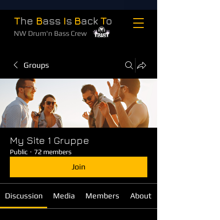
T
he
B
ass
I
s
B
ack
T
o
NW Drum'n Bass Crew
Groups
My Site 1 Gruppe
Public
·
72 members
Join
Discussion
Media
Members
About