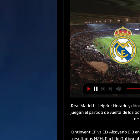
Real Madrid - Leipzig: Horario y dónde ver hoy en TV el hace 9 horas — Real Madrid y Leipzig juegan el partido de vuelta de los octavos de final de la Champions League hoy, miércoles 6 de marzo, en el estadio ...

Ontinyent CF vs CD Alcoyano 0:0 en Segunda División B - 27/01/2019. Marcador, stream y resultados H2H. Partido Ontinyent CF - CD Alcoyano, equipo, hora de comienzo | Fútbol | Tribuna.com

Un gol de Alfredo Hernandez al minuto 35 del primer tiempo fue suficiente para que el Plaza Amador cosechara tres importantes puntos y ganara el tradicional Clasico del Pueblo en un duelo escenificado en el Estadio de Balboa que fue muy reñido y de mucha fuerza.

Macará se impuso 'de visita' a Técnico Univesitario en el clásico de Ambato válido por la Fecha 3 de la LigaPro. Con tantos de Carlos Feraud (15) y Carlos Arboleda (53) los de Paúl Vélez consiguieron una victoria que los deja cerca de los primeros lugares con 5 puntos.

Sigue en directo el partido entre Ponferradina y Real Zaragoza. Todos los goles, las estadísticas y la narración completa de forma online y gratis. Vive el fútbol en Heraldo.es

Cuando el Equipo Nacional de Fútbol Unificado de Puerto Rico pise el campo del Estadio Cementos Progreso de Guatemala plasmará su nombre en los récords del deporte puertorriqueño al participar por primera vez en el Campeonato Centroamericano y del Caribe …

Pregunte a su familia y amigos que viven en Canadá o los Estados Unidos para ayudarle a registrase. Todo que necesito de saber es el nombre del sitio: CubaDatingCanada.com El sitio esta en español, inglés y francés. Tal vez solo encontrara un amigo que puede venir y visitarle en Cuba, o tal vez puede ser el inicio de una relación de amor.

Obtén el resumen del partido Chalatenango vs. CD Sonsonate.. Has llegado a la edición de ESPN Deportes. Quedarse en el sitio actual o ir a edición preferida.

El que celebró esto fue Talleres, que de ganarle el jueves como local a San Martín, habrá asegurado su lugar en la A, el próximo año, a tres fechas del final del certamen. Por su parte, en Paraná, Atlético María Grande superó ajustadamente por 61 a 56 a Recreativo B, …

River vs. Al Ain. Comentarios. Último partido Ver últimos partidos. River Plate vs. Sarmiento (Resistencia) 3. 1. Copa Argentina 2018. Estadio Malvinas Argentinas - 7/10/18 15:30 hs.. creado por socios e hinchas de River y no tiene afiliación alguna con el Club Atlético River Plate.

¿Dónde puedo ver en vivo el partido entre Quindío y Pereira que se disputará por el Torneo Águila? Aquí te lo contamos. Quindío y Pereira medirán fuerzas el próximo martes 22 de octubre por la segunda jornada de los cuadrangulares semifinales del Torneo Águila y podrás verlo en vivo y en

Real Madrid – RB Leipzig: Horario y dónde ver en TV hoy hace 10 horas — Cómo seguir online el choque entre el Leipzig y el Real Madrid. Se podrá seguir en directo, online y minuto a minuto en ESTADIO DEPORTIVO a ...

esa línea que inspira el espíritu de la presente ley, el cual añade a los principios recEsval S.A., empresa del grupo OTPP Ontario Teachers Pension Plan y una de las organizaciones líderes en la Industria, con una larga trayectoria y conocimiento del mundo del Agua busca incorporar a su equipo Ingeniero Civil, Comercial, Civil Industrial o Civil Químico con al menos 5 años de experiencia, de los cuales 3 años deben haber sido en desarrollo de nuevos negocios, para.

Descubre qué afecta los costos de tu envío en México. Esto incluye tarifas, servicios adicionales y recargos. Envíos Envío - Todas. accede a nuestras guías generales en línea para envío de carga en. Irlanda del Norte.

Apertura 2019 J4 - Atlético Chiriquí 2-1 Sporting SM Sporting SM firmo convenio con Saprissa y presenta maqueta de su estadio. Dorian López busca sacar de la crisis a el Sporting en la J10 Plaza Amador se prepara para enfrentar en casa al Sporting Costa del Este buscará volver a la victoria en Penonomé en la J10 Jornada 8: San Fr