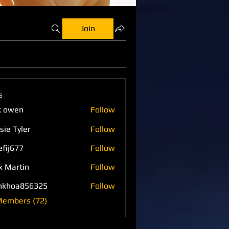
Join
s
k owen
Follow
sie Tyler
Follow
efij677
Follow
77
x Martin
Follow
nkhoa856325
Follow
a856325
Members (72)