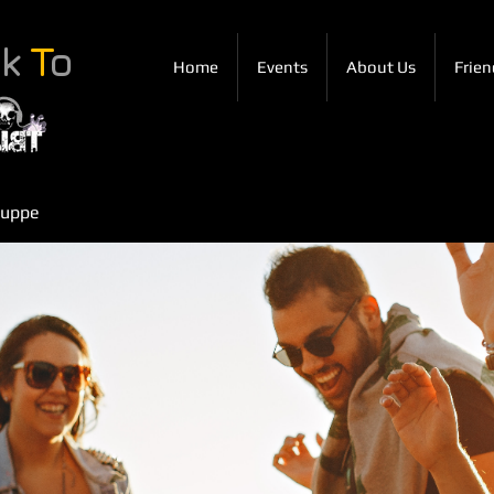
ck
T
o
Home
Events
About Us
Frien
ruppe