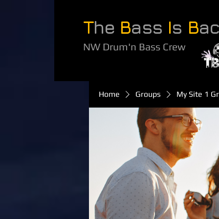
T
he
B
ass
I
s
B
a
NW Drum'n Bass Crew
Home
Groups
My Site 1 G