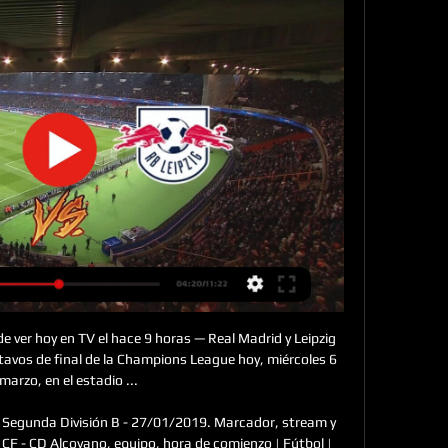
ancisco 0.

A Mauricio Pinilla le sacaron una chilena en la línea. Audax Italiano venció por 2-0 a Coquimbo Unido en La Florida, en el segundo partido del sanmiguelino con la camiseta nortina. A los 90 minutos, Bryan Figueroa evitó el tanto de "Pinigol".

Real Madrid vs Leipzig en vivo en directo online hoy hace 5 horas — Real Madrid vs Leipzig en vivo en directo online hoy - Partido de vuelta de octavos de final Champions League 2024.

Transmisión en directo de Venezolana de Televisión (VTV) las 24 horas la puedes conseguir en Youtube como: Emisión en Directo VTV. Para ampliar esta información ingresa en nuestro portal web www.vtv.gob.ve. También puedes seguir nuestras cuentas Twitter e Instagram: @VTVcanal8, compartir y comentar nuestros contenidos en Facebook VTVtuCanal.

ll TREN desde OVIEDO a PUERTO REAL. Consulte los mejores horarios y billetes desde sólo 106€. ☝ Los trenes salen de Oviedo y llegan a Puerto Real. La compañía que te puede ayudar en tu viaje es: Renfe. Hay aproximadamente 2 frecuencias diarias. No pierdas esta oportunidad!

Obtén el resumen del partido Alianza FC vs. Municipal Limeño. Obtén el resumen del partido Alianza FC vs. Municipal Limeño. Ir a la navegación < > Menu ESPN. Resultados. Has llegado a la edición de ESPN Deportes. Quedarse en el sitio actual o ir a edición preferida.. Municipal Limeño MNL.

Real Madrid - Leipzig: horario, canal de televisión y dónde hace 15 horas — Dónde ver por televisión y online el Real Madrid - Leipzig directo por internet gracias a los comentarios de nuestros especialistas en ABC.es.

Once Caldas vs Deportivo Santaní: ¿a qué hora inicia el partido por la Copa Sudamericana 2019? El Once Caldas vs Deportivo Santaní, será uno de los cotejos que tendrá la Copa Sudamericana 2019, está programado para las 7:30 p.m. (hora peruana); además, podrás seguir el MINUTO A MINUTO de la TRANSMISIÓN a través de larepública.pe.

Con jonrón de Dustin Geiger, los Generales de Durango vencieron por pizarra de 6-4 a los Saraperos de Saltillo, en el inicio de la serie en la temporada 2018 de la Liga Mexicana de Béisbol (LMB).El... Con jonrón de Dustin Geiger, los Generales de Durango vencieron por pizarra de 6-4 a los

Ciudad de México a 14 de octubre (diablos.com.mx). – Los prospectos más avanzados de los Diablos Rojos, Guerreros de Oaxaca, Pericos de Puebla y Sultanes de Monterrey están confirmados para jugar en la Liga Invernal Mexicana 2019, que tendrá como sede la ciudad de Mazatlán, Sinaloa.

Venados FC arrancó con una victoria 2-1 el Apertura 2019 y lo hizo de visita ante Loros en partido de la fecha 1 que se disputó en el estadio Olímpico de la Universidad de Colima. Luis Sánchez (6’) y Gonzalo Camargo (43’) marcaron por los yucatecos y Víctor Mañón (81’) acercó por Loros.

Guadalupe 2 - 1 Grecia: Multimedios TV, Tigo Sports Costa Rica: En Vivo + 17:05: Limón 1 - 0 UCR: Repretel Canal 6: En Vivo + 22:00: Santos de Guápiles 1 - 1 Jicaral: Multimedios TV, Tigo Sports Costa Rica: Sábado, 2 Noviembre 2019: 21:30: San Carlos vs Alajuelense: Multimedios TV: 22:00: Herediano vs Santos de Guápiles: Multimedios TV.

Boca del Río, Veracruz.-El Club Deportivo Veracruz cayó la tarde de este domingo por marcador de dos goles por cero ante los Pumas de la UNAM, esto en partido correspondiente a la Jornada 5 del torneo Apertura 2019 de la Liga MX disputado en el Estadio Olímpico de Ciudad Universitaria.

Ver el infográfico sobre Puente Genil vs Xerez - Sporticos.com. Barcelona España. FC Arsenal Inglaterra. Manchester United Inglaterra. Chelsea FC Inglaterra. Ver todos los equipos . No se han encontrado resultados.. Ver todas las ligas . Puente Genil vs Xerez - en vivo y predicciones.

Barça Lassa - Real Madrid: el clásico de la Liga Endesa, en directo. El Barça Lassa da un gran golpe sorbe la mesa al conseguir una gran victoria sobre el Real Madrid por 86-69. Lea aquí la crónica del partido.

VivaColombia, nueva línea aérea de bajo costo de Colombia Publicado el 17 de octubre de 2011 por El Piloto en Actualidad , Viajes con 29 Comentarios VivaColombia será una nueva aerolínea de bajo coste de Colombia, ofreciendo pasajes a precios muy bajos …

[DIRECTO-TV] Real Madrid vs RB Leipzig En Vivo y hace 32 minutos — RB Leipzig en vivo RB Leipzig M | Groupe de monsite hace 16 minutos — Ver RB Leipzig - Real Madrid CF online en directo y en diferido con DAZN ...

Los Piratas de Campeche reciben a los Generales a partir de este martes, luego de ser barridos el fin de semana en Durango Maltrecha, haciendo agua hasta en el timón, regresa la nave filibustera a ver si la pueden “calafatear”, y será el derecho regiomontano Héctor Galván quien tendrá su primera salida de esta segunda […]

Seat Córdoba 4p. de segunda mano en Badajoz por 1.000€. 4227631. Itv pasada a fecha hoy, debido a la antigüedad pasa itv año por año y nunca ha tenido problemas. Corre

Iglesia de San Francisco. Alameda , Santiago. 00.00 horas. Parroquia San Francisco de Sales. Av. Santa María 5600, Vitacura. Santuario de Schoensttat. Campanario 213 Las Condes. Misa miércoles 25. Catedral Metropolitana. Plaza de Armas 444. 12.00 y 19.00 horas. Iglesia de San Francisco.

Real Madrid vs RB Leipzig en Televisión: Cuándo y dónde hace 1 día — Guía Internacional con los horarios y los canales de TV que retransmiten en directo y online el partido de vuelta de los octavos de final de la ...

El Kuopion Palloseura (o KuPS) es un equipo de fútbol de Finlandia que milita en la Primera División de Finlandia, la liga mayor de fútbol en el país. Historia. Fue fundado en 1923 en la ciudad de Kuopio, es el 4.º mejor equipo histórico de. SJK Seinäjoki: 8 MED:

Coleccion cipotes 7o 1. El Salvador El SalvadorEl Salvador 7 SOCIALES Y CÍVICA ESTUDIOS 2. 2 Queridos jóvenes: El libro de texto de Estudios Sociales y Cívica que tienen en sus manos ha sido hecho pensando en cada uno de ustedes, que son personas únicas e importantes.

Luego de evaluar las pruebas presentadas por Boca, el Tribunal de Disciplina no dio lugar al reclamo y decidió sancionar al equipo de Núñe