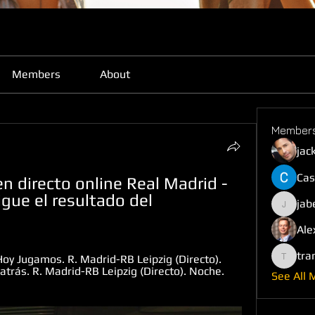
Members
About
Member
jac
Cas
n directo online Real Madrid - 
igue el resultado del 
jab
jabefij6
Ale
tra
Hoy Jugamos. R. Madrid-RB Leipzig (Directo). 
trankho
trás. R. Madrid-RB Leipzig (Directo). Noche. 
See All 